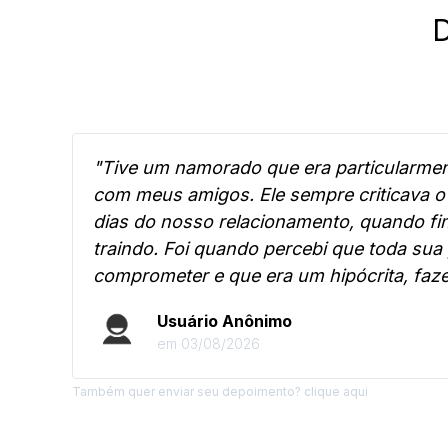
"Tive um namorado que era particularment
com meus amigos. Ele sempre criticava o
dias do nosso relacionamento, quando fin
traindo. Foi quando percebi que toda sua
comprometer e que era um hipócrita, fa
Usuário Anônimo
em 03/08/2026
Também quer enviar seu depoimento?
clique aqui