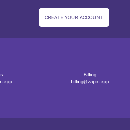
CREATE YOUR ACCOUNT
us
Billing
n.app
billing@zapin.app