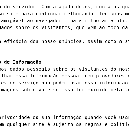
o do servidor. Com a ajuda deles, contamos qua
so site para continuar melhorando. Tentamos mo
 amigável ao navegador e para melhorar a utili
dados sobre os visitantes, que vem ao foco da 
a eficácia dos nosso anúncios, assim como a si
o de Informação
mos dados pessoais sobre os visitantes do noss
ilhar essa informação pessoal com provedores d
res de serviço não podem usar essa informação 
rmações sobre você se isso for exigido pela le
privacidade da sua informação quando você usar
em qualquer site é sujeita às regras e polític