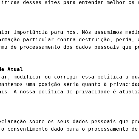
líticas desses sites para entender melhor os s
aior importância para nós. Nós assumimos medid
ormação particular contra destruição, perda, a
rma de processamento dos dados pessoais que po
de Atual
rar, modificar ou corrigir essa política a qua
mantemos uma posição séria quanto à privacidad
ais. A nossa política de privacidade é atualiz
eclaração sobre os seus dados pessoais que pro
 o consentimento dado para o processamento de 