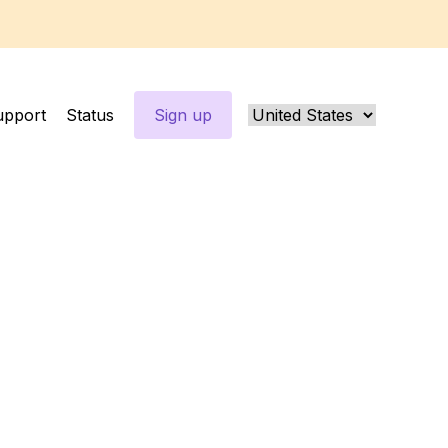
upport
Status
Sign up