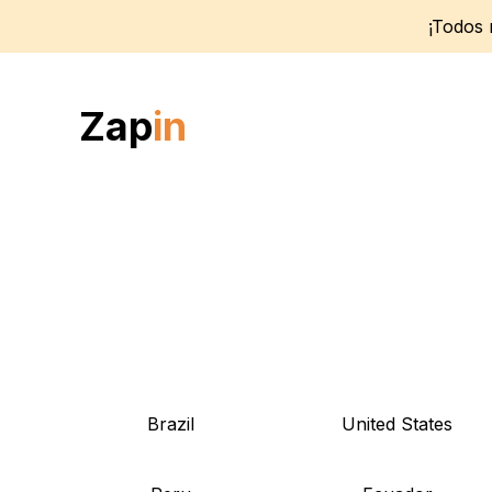
¡Todos
Zap
in
Brazil
United States