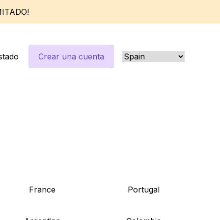
MITADO!
stado
Crear una cuenta
France
Portugal