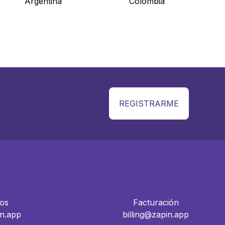
Argentina
Colombia
REGISTRARME
os
Facturación
n.app
billing@zapin.app