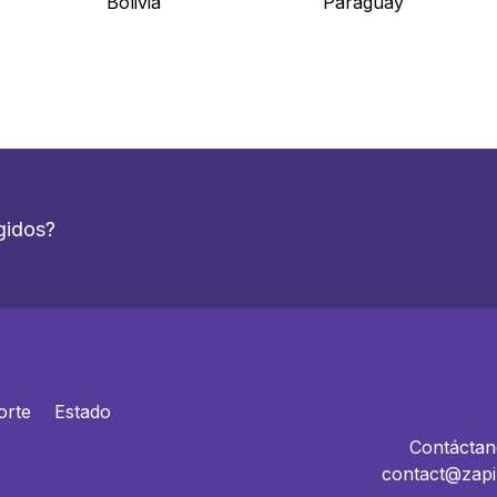
Bolivia
Paraguay
gidos?
orte
Estado
Contáctan
contact@zapi